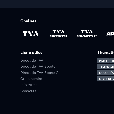
Chaînes
Liens utiles
Thémati
Direct de TVA
FILMS
S
Direct de TVA Sports
TÉLÉRÉALI
Direct de TVA Sports 2
DOCU-RÉA
Grille horaire
STYLE DE V
Infolettres
Concours