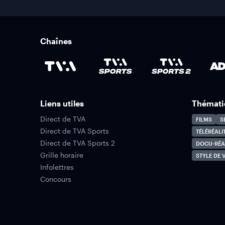
Chaînes
Liens utiles
Thémati
Direct de TVA
FILMS
S
Direct de TVA Sports
TÉLÉRÉALI
Direct de TVA Sports 2
DOCU-RÉA
Grille horaire
STYLE DE V
Infolettres
Concours