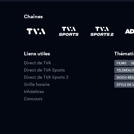
Chaînes
Liens utiles
Thémati
Direct de TVA
FILMS
S
Direct de TVA Sports
TÉLÉRÉALI
Direct de TVA Sports 2
DOCU-RÉA
Grille horaire
STYLE DE V
Infolettres
Concours