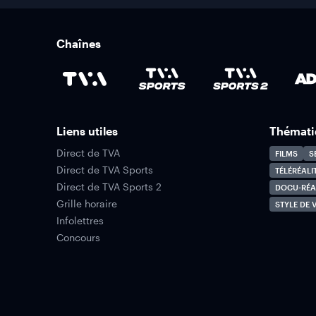
Chaînes
Liens utiles
Thémati
Direct de TVA
FILMS
S
Direct de TVA Sports
TÉLÉRÉALI
Direct de TVA Sports 2
DOCU-RÉA
Grille horaire
STYLE DE V
Infolettres
Concours