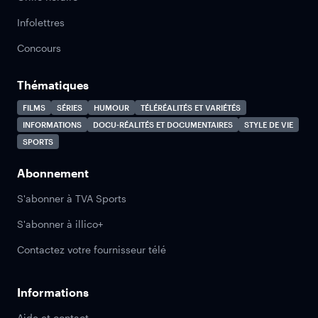
Infolettres
Concours
Thématiques
FILMS
SÉRIES
HUMOUR
TÉLÉRÉALITÉS ET VARIÉTÉS
INFORMATIONS
DOCU-RÉALITÉS ET DOCUMENTAIRES
STYLE DE VIE
SPORTS
Abonnement
S'abonner à TVA Sports
S'abonner à illico+
Contactez votre fournisseur télé
Informations
Aide et contact