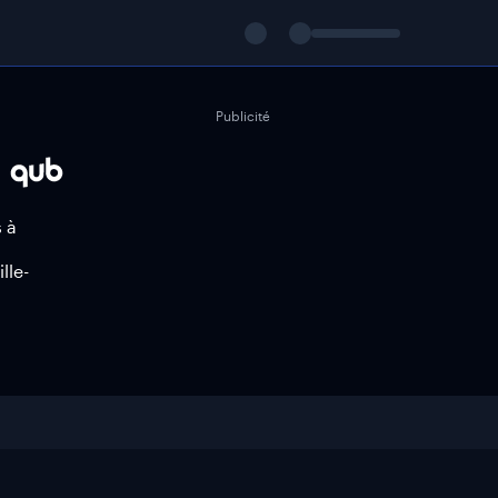
Publicité
 à
lle-