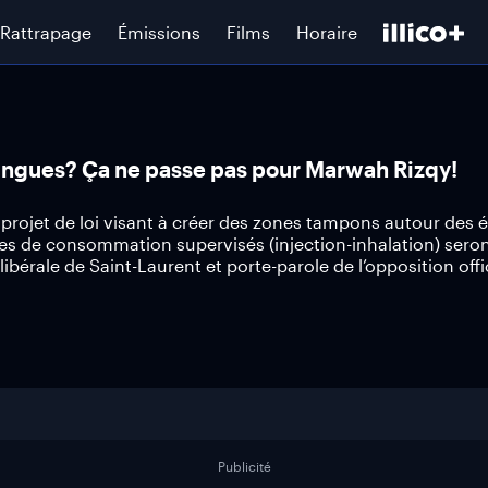
Rattrapage
Émissions
Films
Horaire
ringues? Ça ne passe pas pour Marwah Rizqy!
ojet de loi visant à créer des zones tampons autour des é
res de consommation supervisés (injection-inhalation) sero
bérale de Saint-Laurent et porte-parole de l’opposition offic
Publicité