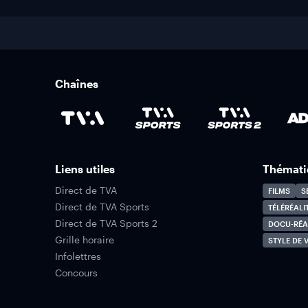
Chaînes
Liens utiles
Thémati
Direct de TVA
FILMS
S
Direct de TVA Sports
TÉLÉRÉALI
Direct de TVA Sports 2
DOCU-RÉA
Grille horaire
STYLE DE V
Infolettres
Concours