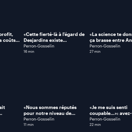
profit,
«Cette fierté-là à l'égard de
«La science te donn
s coûts
Desjardins existe
ça brasse entre An
certains
aujourd'hui!», se réjouit le
Joubert et Francis
Perron-Gosselin
Perron-Gosselin
us en
PDG du Mouvement
16 min
27 min
Desjardins
ait
«Nous sommes réputés
«Je me suis senti
pour notre niveau de
coupable…»: avez
ez-vous
sécurité!»: prendre l'avion
peur d'aller chez le
Perron-Gosselin
Perron-Gosselin
n film
est peu risqué souligne ce
médecin POUR RI
11 min
22 min
tubeur?
spécialiste