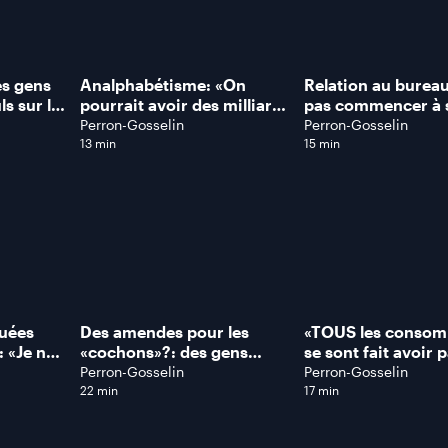
es gens
Analphabétisme: «On
Relation au bureau
ls sur la
pourrait avoir des milliards
pas commencer à 
et
$ de PIB supplémentaire
directement à la jo
Perron-Gosselin
Perron-Gosselin
duite
par année!», explique
explique ce sexolo
13 min
15 min
Patrick Lutzy
psychothérapeute
quées
Des amendes pour les
«TOUS les consom
 «Je ne
«cochons»?: des gens
se sont fait avoir p
ls vont y
vident leur appartement
fraude alimentaire
Perron-Gosselin
Perron-Gosselin
PDG de
sur le trottoir
assure Sylvain Cha
22 min
17 min