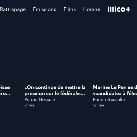
Rattrapage
Émissions
Films
Horaire
pisse
«On continue de mettre la
Marine Le Pen se d
ire
pression sur le fédéral»:
«candidate» à l'éle
 voici
Simon Jolin-Barrette sur la
présidentielle en 
Perron-Gosselin
Perron-Gosselin
lir!
sévérité de la Justice
8 min
12 min