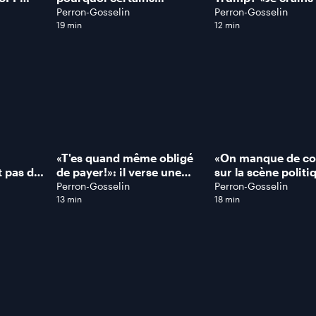
t se
idolâtrent des criminels,
illusion de transpa
Perron-Gosselin
Perron-Gosselin
-il
des violeurs ou des
dit ce professeur a
19 min
12 min
terroristes?
de neurologie
«T'es quand même obligé
«On manque de co
t pas des
de payer!»: il verse une
sur la scène politi
beaucoup
pension alimentaire… et se
regrette le maire 
Perron-Gosselin
Perron-Gosselin
s!»,
rend compte que ce n'est
Shawinigan
13 min
18 min
ure
pas le père!