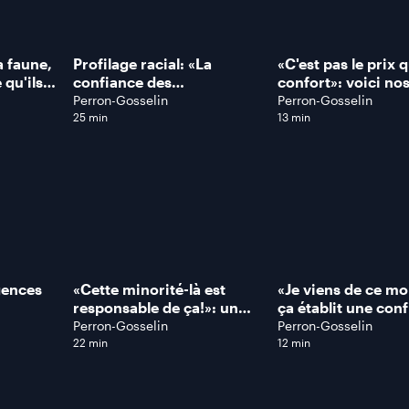
a faune,
Profilage racial: «La
«C'est pas le prix qu
 qu'ils
confiance des
confort»: voici no
nt!»:
communautés minoritaires
meilleurs conseils
Perron-Gosselin
Perron-Gosselin
angourou
envers la police est
choisir LE BON ma
25 min
13 min
rville
affectée», dit cet avocat
gences
«Cette minorité-là est
«Je viens de ce mo
responsable de ça!»: un
ça établit une con
che ce
match de soccer…
top départ de la sa
Perron-Gosselin
Perron-Gosselin
silencieux à Laval
FAMILLE DE CRIM
22 min
12 min