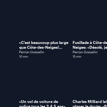
même», dit cet in
en bâtiment
«C'est beaucoup plus large
Fusillade à Côte-d
que Côte-des-Neiges!
Neiges: «Désolé, j
RESTEZ CHEZ VOUS!»,
vous quitter! La po
Perron-Gosselin
Perron-Gosselin
Robert Poëti au sujet de la
arrive…», dit ce ré
10 min
15 min
fusillade à MTL
«Un vol de voiture de
Charles Milliard la
police tous les 3,4,5 ans»,
planer le doute: «