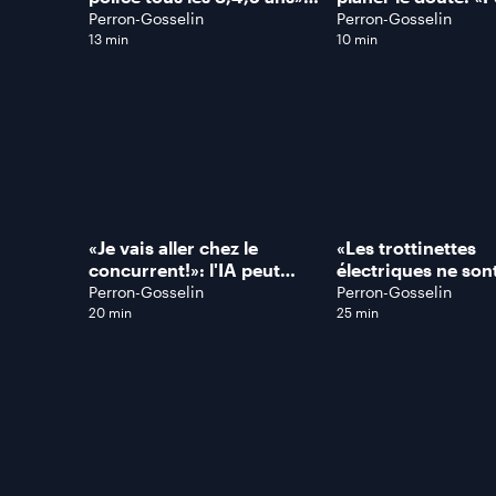
détaille Stéphane Wall,
devrait simplemen
Perron-Gosselin
Perron-Gosselin
superviseur retraité du
rétracter!», lance-t
13 min
10 min
SPVM
«Je vais aller chez le
«Les trottinettes
concurrent!»: l'IA peut
électriques ne son
faire perdre de l'argent à
jouets! Ça cause 
Perron-Gosselin
Perron-Gosselin
une entreprise
de blessures grave
20 min
25 min
alerte cette docte