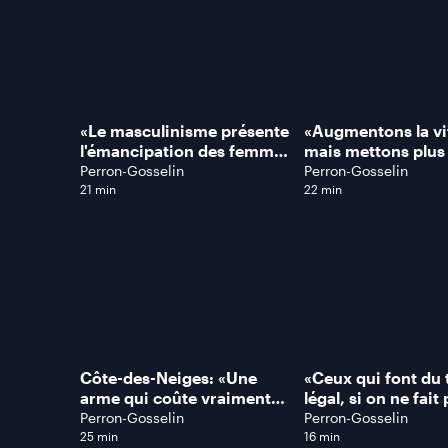
«Le masculinisme présente
«Augmentons la vi
l'émancipation des femmes
mais mettons plus
au détriment des
radars photo!», so
Perron-Gosselin
Perron-Gosselin
hommes», dit ce
cet ancien enquêt
21 min
22 min
spécialiste
SPVQ
Côte-des-Neiges: «Une
«Ceux qui font du
arme qui coûte vraiment
légal, si on ne fait
pas cher!», dit ce
sous-sol, le chiffre
Perron-Gosselin
Perron-Gosselin
technicien en armement
d'affaires ne serait
25 min
16 min