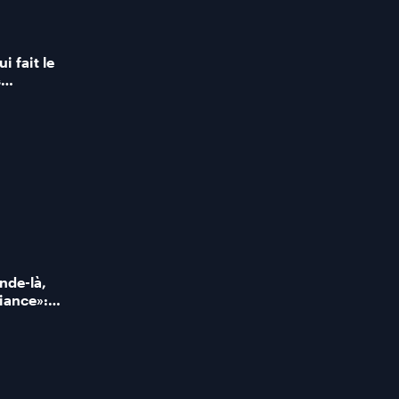
i fait le
s
 pour
telas
nde-là,
fiance»:
ison 3 de
INEL!