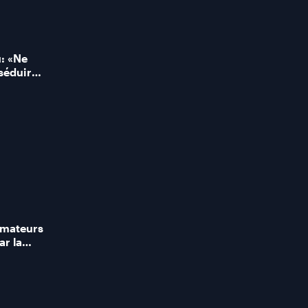
: «Ne
séduire
b!»,
gue et
mateurs
ar la
!»,
rlebois