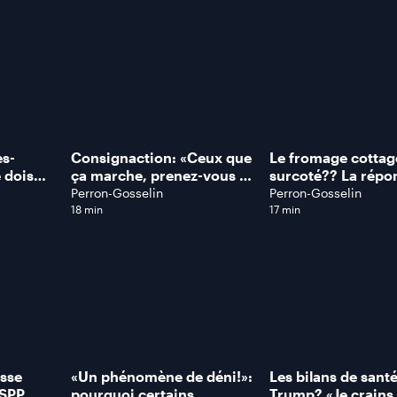
specteur
rapporte Denis Thé
es-
Consignaction: «Ceux que
Le fromage cottag
e dois
ça marche, prenez-vous un
surcoté?? La répo
lice
billet de loterie!»
notre docteure en
Perron-Gosselin
Perron-Gosselin
sident
nutrition, Isabelle
18 min
17 min
isse
«Un phénomène de déni!»:
Les bilans de sant
PSPP
pourquoi certains
Trump? «Je crains