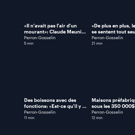
«Il n'avait pas l'air d'un
«De plus en plus, l
mourant»: Claude Meunier
se sentent tout seu
réagit à la mort de Marc
route!», constate c
Perron-Gosselin
Perron-Gosselin
Messier
instructeur en con
5 min
21 min
Des boissons avec des
Maisons préfabri
fonctions: «Est-ce qu'il y a
sous les 350 000$:
une vraie différence?
sais pas comment i
Perron-Gosselin
Perron-Gosselin
Absolument pas!», dit Ben
arriver…», dit le 
11 min
12 min
nutritionniste
Boréal