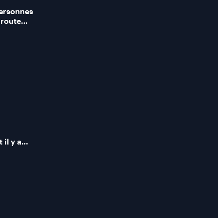
personnes
 route
 avance
 il y a
erasse,
 regrette