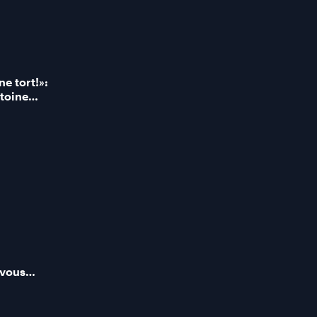
e tort!»:
toine
 Gosselin
-vous
EN?