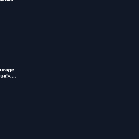
rence!»,
ssistant
urage
que!»,
de