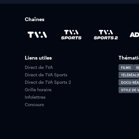
Chaînes
Liens utiles
Thémati
Direct de TVA
FILMS
S
Direct de TVA Sports
TÉLÉRÉALI
Direct de TVA Sports 2
DOCU-RÉA
Grille horaire
STYLE DE V
Infolettres
Concours