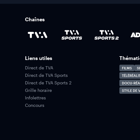
Chaînes
Liens utiles
Thémati
Direct de TVA
FILMS
S
Direct de TVA Sports
TÉLÉRÉALI
Direct de TVA Sports 2
DOCU-RÉA
Grille horaire
STYLE DE V
Infolettres
Concours