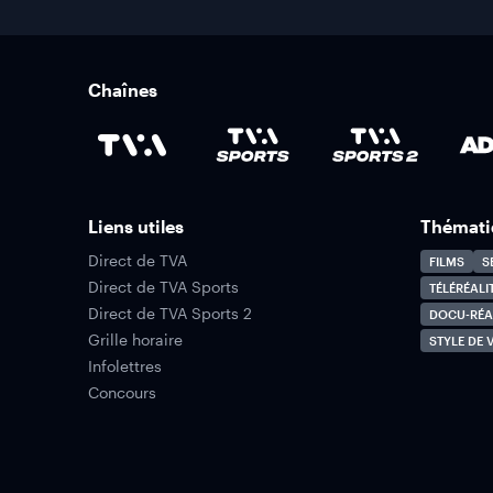
Chaînes
Liens utiles
Thémati
Direct de TVA
FILMS
S
Direct de TVA Sports
TÉLÉRÉALI
Direct de TVA Sports 2
DOCU-RÉA
Grille horaire
STYLE DE V
Infolettres
Concours