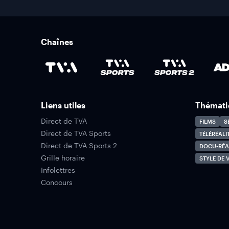
Chaînes
Liens utiles
Thémati
Direct de TVA
FILMS
S
Direct de TVA Sports
TÉLÉRÉALI
Direct de TVA Sports 2
DOCU-RÉA
Grille horaire
STYLE DE V
Infolettres
Concours