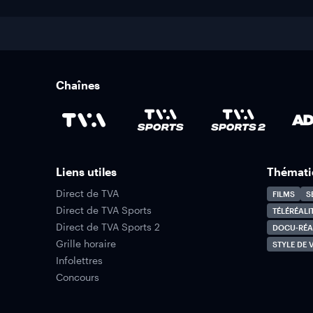
Chaînes
Liens utiles
Thémati
Direct de TVA
FILMS
S
Direct de TVA Sports
TÉLÉRÉALI
Direct de TVA Sports 2
DOCU-RÉA
Grille horaire
STYLE DE V
Infolettres
Concours