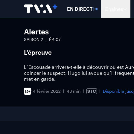
EN DIRECT
Chaînes
Alertes
SAISON
2
ÉP.
07
L'épreuve
L´Escouade arrivera-t-elle à découvrir où est Auré
coincer le suspect, Hugo lui avoue qu´il fréquent
met en garde.
14 février 2022
43 min
STC
Disponible jus