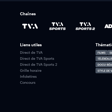
Chaînes
Liens utiles
Thémati
Direct de TVA
FILMS
S
Direct de TVA Sports
TÉLÉRÉALI
Direct de TVA Sports 2
DOCU-RÉA
Grille horaire
STYLE DE V
Infolettres
Concours