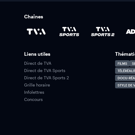
Chaînes
Liens utiles
Thémati
Direct de TVA
FILMS
S
Direct de TVA Sports
TÉLÉRÉALI
Direct de TVA Sports 2
DOCU-RÉA
Grille horaire
STYLE DE V
Infolettres
Concours