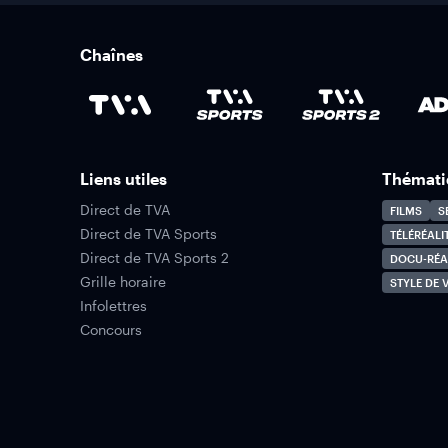
Chaînes
Liens utiles
Thémati
Direct de TVA
FILMS
S
Direct de TVA Sports
TÉLÉRÉALI
Direct de TVA Sports 2
DOCU-RÉA
Grille horaire
STYLE DE V
Infolettres
Concours