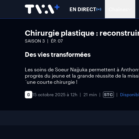
EN DIRECT
Chaînes
Chirurgie plastique : reconstruir
SAISON
3
ÉP.
07
Des vies transformées
Les soins de Soeur Najjuka permettent à Anthony
progrès du jeune et la grande réussite de la mis
´une courte chirurgie !
15 octobre 2025 à 12h
21 min
STC
Disponib