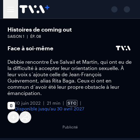
Histoires de coming out
SAISON
1
ÉP.
08
Face à soi-même
Debbie rencontre Ève Salvail et Martin, qui ont eu de
la difficulté à accepter leur orientation sexuelle. À
leur voix s´ajoute celle de Jean-François
Guèvremont, alias Rita Baga. Ceux-ci ont en
commun d´avoir été leur propre obstacle à leur
émancipation.
10 juin 2022
21 min
STC
Disponible jusqu'au
30 avril 2027
Publicité