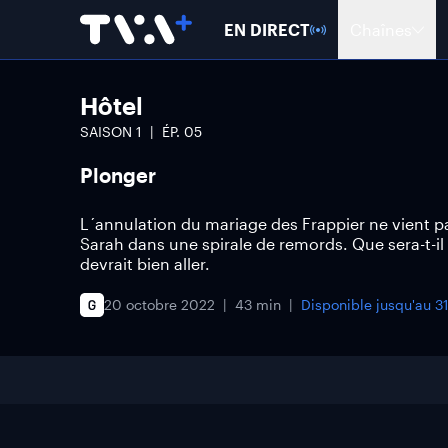
EN DIRECT
Chaînes
Hôtel
SAISON
1
ÉP.
05
Plonger
L´annulation du mariage des Frappier ne vient pa
Sarah dans une spirale de remords. Que sera-t-il 
devrait bien aller.
20 octobre 2022
43 min
Disponible jusqu'au
3