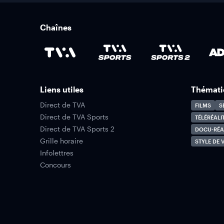
Chaînes
Liens utiles
Thémati
Direct de TVA
FILMS
S
Direct de TVA Sports
TÉLÉRÉALI
Direct de TVA Sports 2
DOCU-RÉA
Grille horaire
STYLE DE V
Infolettres
Concours