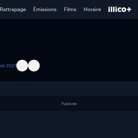
Rattrapage
Émissions
Films
Horaire
oût 2027
Publicité