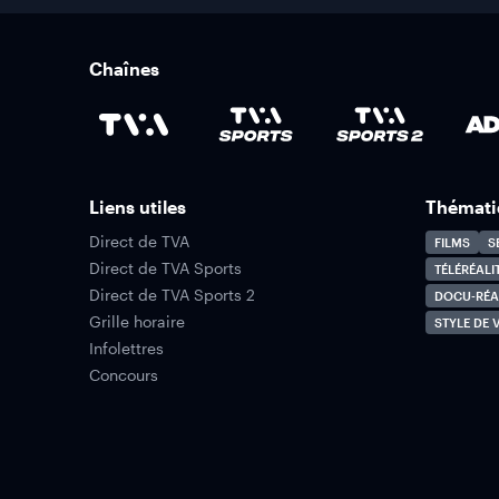
Chaînes
Liens utiles
Thémati
Direct de TVA
FILMS
S
Direct de TVA Sports
TÉLÉRÉALI
Direct de TVA Sports 2
DOCU-RÉA
Grille horaire
STYLE DE V
Infolettres
Concours