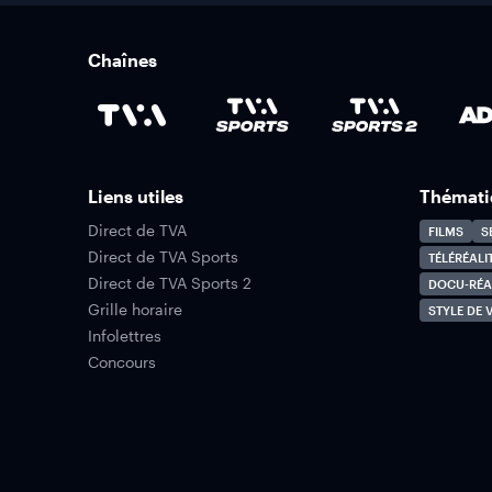
Chaînes
Liens utiles
Thémati
Direct de TVA
FILMS
S
Direct de TVA Sports
TÉLÉRÉALI
Direct de TVA Sports 2
DOCU-RÉA
Grille horaire
STYLE DE V
Infolettres
Concours