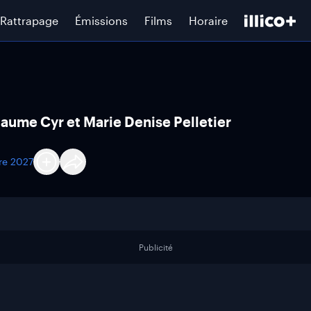
Rattrapage
Émissions
Films
Horaire
illaume Cyr et Marie Denise Pelletier
re 2027
Publicité