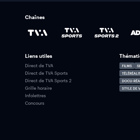
Chaînes
Liens utiles
Thémati
Direct de TVA
FILMS
S
Direct de TVA Sports
TÉLÉRÉALI
Direct de TVA Sports 2
DOCU-RÉA
Grille horaire
STYLE DE V
Infolettres
Concours