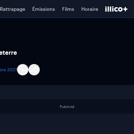
Rattrapage
Émissions
Films
Horaire
eterre
bre 2027
Publicité