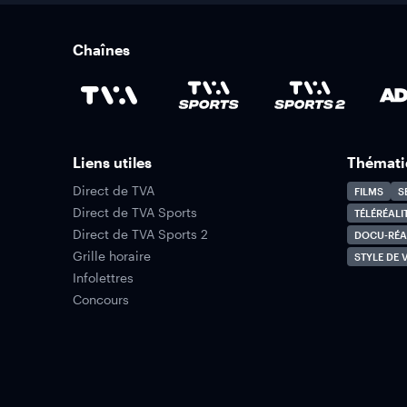
Chaînes
Liens utiles
Thémati
Direct de TVA
FILMS
S
Direct de TVA Sports
TÉLÉRÉALI
Direct de TVA Sports 2
DOCU-RÉA
Grille horaire
STYLE DE V
Infolettres
Concours