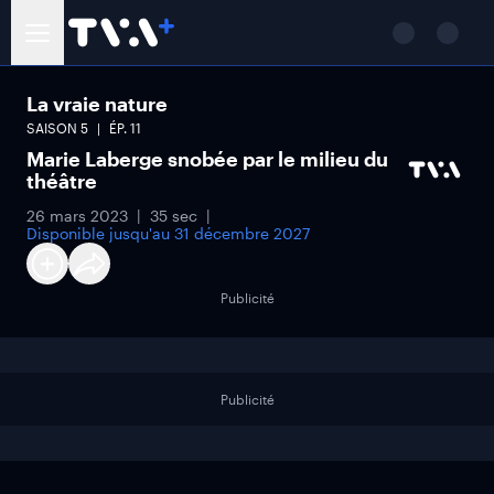
La vraie nature
SAISON
5
ÉP.
11
Marie Laberge snobée par le milieu du
théâtre
26 mars 2023
35 sec
Disponible jusqu'au
31 décembre 2027
Publicité
Publicité