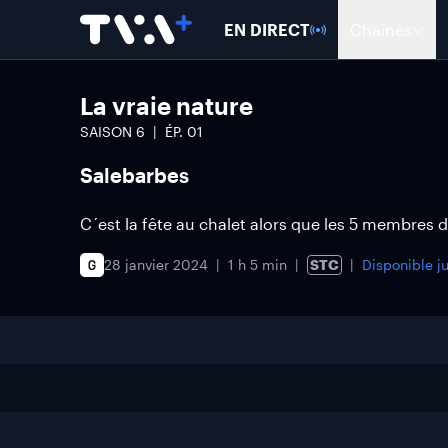
EN DIRECT
Chaînes
La vraie nature
SAISON
6
ÉP.
01
Salebarbes
C´est la fête au chalet alors que les 5 membres 
28 janvier 2024
1 h 5 min
STC
Disponible j