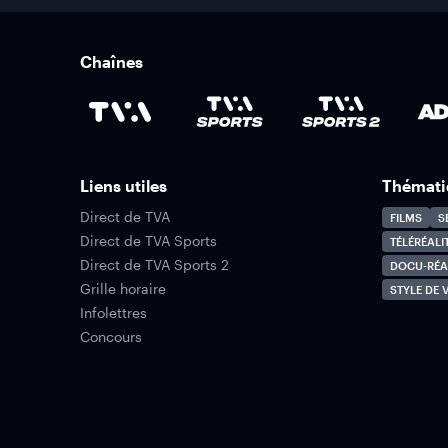
Chaînes
Liens utiles
Thémati
Direct de TVA
FILMS
S
Direct de TVA Sports
TÉLÉRÉALI
Direct de TVA Sports 2
DOCU-RÉA
Grille horaire
STYLE DE V
Infolettres
Concours