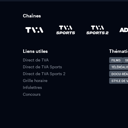
Chaînes
Liens utiles
Thémati
Direct de TVA
FILMS
S
Direct de TVA Sports
TÉLÉRÉALI
Direct de TVA Sports 2
DOCU-RÉA
Grille horaire
STYLE DE V
Infolettres
Concours