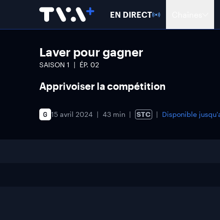
EN DIRECT
Chaînes
Laver pour gagner
SAISON
1
ÉP.
02
Apprivoiser la compétition
15 avril 2024
43 min
STC
Disponible jusqu