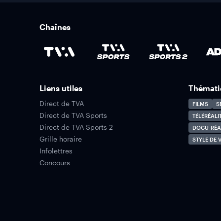
Chaînes
Liens utiles
Thémati
Direct de TVA
FILMS
S
Direct de TVA Sports
TÉLÉRÉALI
Direct de TVA Sports 2
DOCU-RÉA
Grille horaire
STYLE DE V
Infolettres
Concours