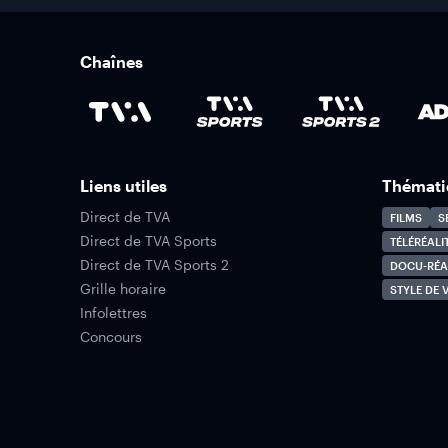
Chaînes
Liens utiles
Thémati
Direct de TVA
FILMS
S
Direct de TVA Sports
TÉLÉRÉALI
Direct de TVA Sports 2
DOCU-RÉA
Grille horaire
STYLE DE V
Infolettres
Concours