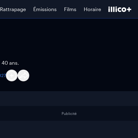
Rattrapage
Émissions
Films
Horaire
à 40 ans.
027
Publicité