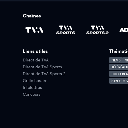
Chaînes
Liens utiles
Thémati
Direct de TVA
FILMS
S
Direct de TVA Sports
TÉLÉRÉALI
Direct de TVA Sports 2
DOCU-RÉA
Grille horaire
STYLE DE V
Infolettres
Concours