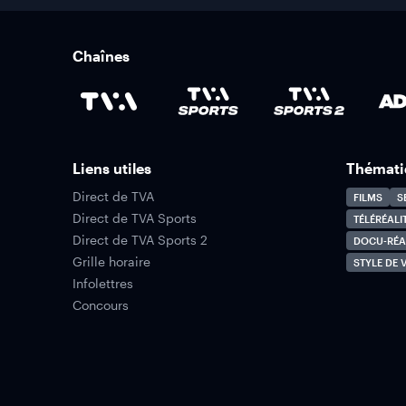
Chaînes
Liens utiles
Thémati
Direct de TVA
FILMS
S
Direct de TVA Sports
TÉLÉRÉALI
Direct de TVA Sports 2
DOCU-RÉA
Grille horaire
STYLE DE V
Infolettres
Concours