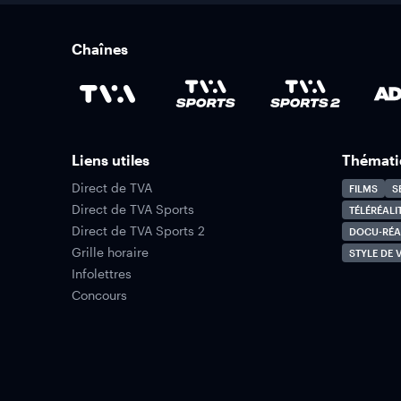
Chaînes
Liens utiles
Thémati
Direct de TVA
FILMS
S
Direct de TVA Sports
TÉLÉRÉALI
Direct de TVA Sports 2
DOCU-RÉA
Grille horaire
STYLE DE V
Infolettres
Concours