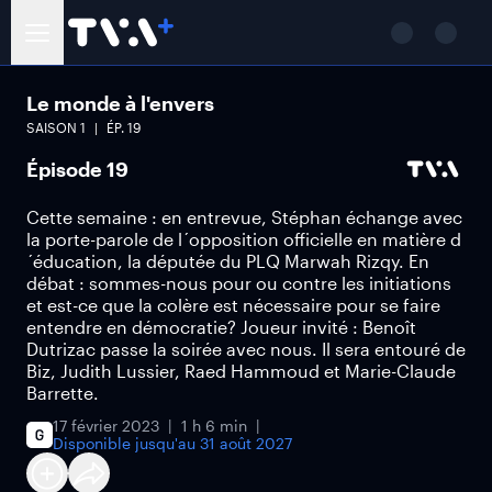
Le monde à l'envers
SAISON
1
ÉP.
19
Épisode 19
Cette semaine : en entrevue, Stéphan échange avec
la porte-parole de l´opposition officielle en matière d
´éducation, la députée du PLQ Marwah Rizqy. En
débat : sommes-nous pour ou contre les initiations
et est-ce que la colère est nécessaire pour se faire
entendre en démocratie? Joueur invité : Benoît
Dutrizac passe la soirée avec nous. Il sera entouré de
Biz, Judith Lussier, Raed Hammoud et Marie-Claude
Barrette.
17 février 2023
1 h 6 min
Disponible jusqu'au
31 août 2027