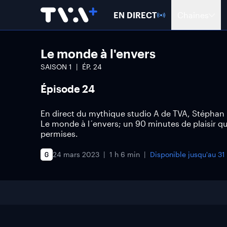
EN DIRECT
Chaînes
Le monde à l'envers
SAISON
1
ÉP.
24
Épisode 24
En direct du mythique studio A de TVA, Stéphan 
Le monde à l´envers; un 90 minutes de plaisir q
permises.
24 mars 2023
1 h 6 min
Disponible jusqu'au
31