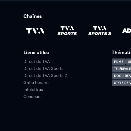
Chaînes
Liens utiles
Thémati
Direct de TVA
FILMS
S
Direct de TVA Sports
TÉLÉRÉALI
Direct de TVA Sports 2
DOCU-RÉA
Grille horaire
STYLE DE V
Infolettres
Concours