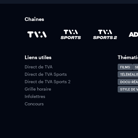
Chaînes
Liens utiles
Thémati
Direct de TVA
FILMS
S
Direct de TVA Sports
TÉLÉRÉALI
Direct de TVA Sports 2
DOCU-RÉA
Grille horaire
STYLE DE V
Infolettres
Concours