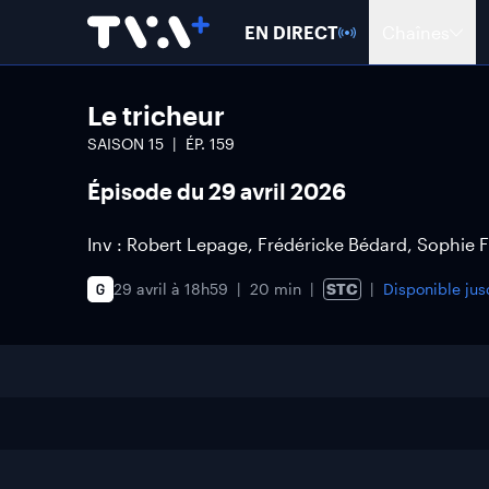
EN DIRECT
Chaînes
Le tricheur
SAISON
15
ÉP.
159
Épisode du 29 avril 2026
Inv : Robert Lepage, Frédéricke Bédard, Sophie 
29 avril à 18h59
20 min
STC
Disponible ju