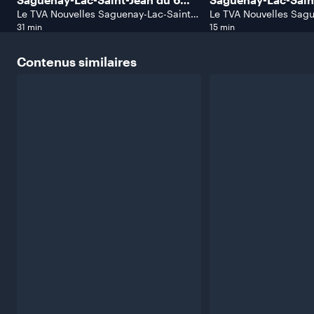
août 2026.
août 2026.
Le TVA Nouvelles Saguenay-Lac-Saint-
Le TVA Nouvelles Sagu
Jean
Jean
31 min
15 min
Contenus
similaires