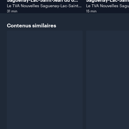
août 2026.
août 2026.
Le TVA Nouvelles Saguenay-Lac-Saint-
Le TVA Nouvelles Sagu
Jean
Jean
31 min
15 min
Contenus
similaires