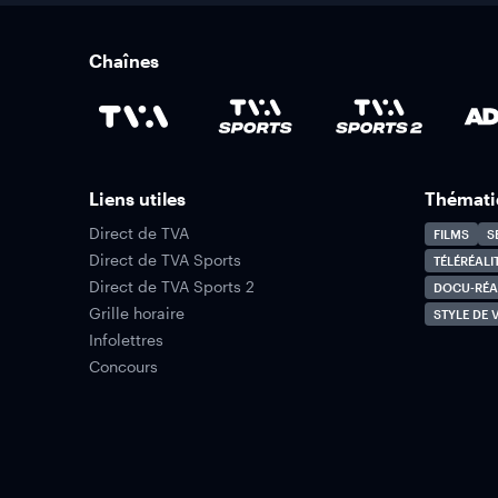
Chaînes
Liens utiles
Thémati
Direct de TVA
FILMS
S
Direct de TVA Sports
TÉLÉRÉALI
Direct de TVA Sports 2
DOCU-RÉA
Grille horaire
STYLE DE V
Infolettres
Concours