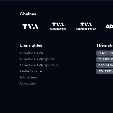
Chaînes
Liens utiles
Thémati
Direct de TVA
FILMS
S
Direct de TVA Sports
TÉLÉRÉALI
Direct de TVA Sports 2
DOCU-RÉA
Grille horaire
STYLE DE V
Infolettres
Concours