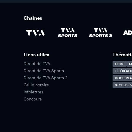
Chaînes
Liens utiles
Thémati
Direct de TVA
FILMS
S
Direct de TVA Sports
TÉLÉRÉALI
Direct de TVA Sports 2
DOCU-RÉA
Grille horaire
STYLE DE V
Infolettres
Concours