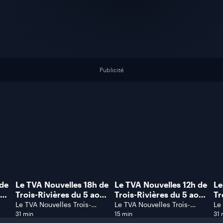
Publicité
 de
Le TVA Nouvelles 18h de
Le TVA Nouvelles 12h de
Le
oût
Trois-Rivières du 5 août
Trois-Rivières du 5 août
Tr
2026.
2026.
20
Le TVA Nouvelles Trois-
Le TVA Nouvelles Trois-
Le
Rivières
Rivières
Ri
31 min
15 min
31 