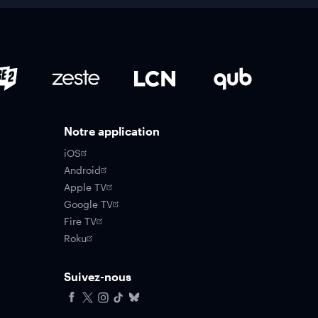
Notre application
iOS
Android
Apple TV
Google TV
Fire TV
Roku
Suivez-nous
Facebook
X
Instagram
Tiktok
Bluesky