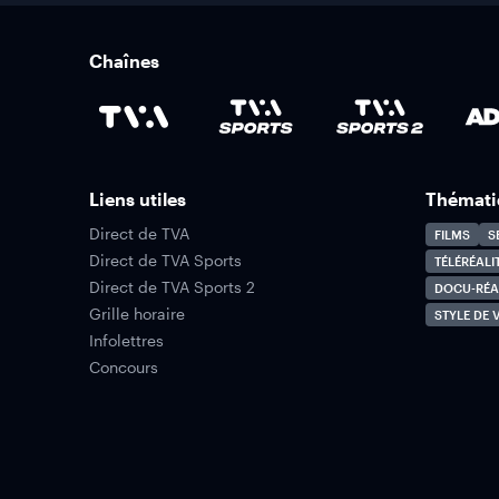
Chaînes
Liens utiles
Thémati
Direct de TVA
FILMS
S
Direct de TVA Sports
TÉLÉRÉALI
Direct de TVA Sports 2
DOCU-RÉA
Grille horaire
STYLE DE V
Infolettres
Concours