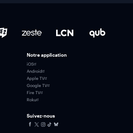
Notre application
iOS
Android
Apple TV
Google TV
Fire TV
Roku
Suivez-nous
Facebook
X
Instagram
Tiktok
Bluesky