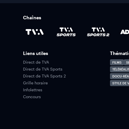
Chaînes
Liens utiles
Thémati
Direct de TVA
FILMS
S
Direct de TVA Sports
TÉLÉRÉALI
Direct de TVA Sports 2
DOCU-RÉA
Grille horaire
STYLE DE V
Infolettres
Concours