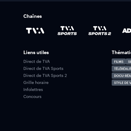
Chaînes
Liens utiles
Thémati
Direct de TVA
FILMS
S
Direct de TVA Sports
TÉLÉRÉALI
Direct de TVA Sports 2
DOCU-RÉA
Grille horaire
STYLE DE V
Infolettres
Concours