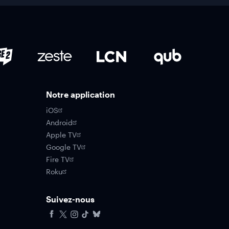
Notre application
iOS
Android
Apple TV
Google TV
Fire TV
Roku
Suivez-nous
Facebook
X
Instagram
Tiktok
Bluesky