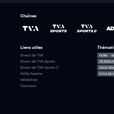
Chaînes
Liens utiles
Thémati
Direct de TVA
FILMS
S
Direct de TVA Sports
TÉLÉRÉALI
Direct de TVA Sports 2
DOCU-RÉA
Grille horaire
STYLE DE V
Infolettres
Concours