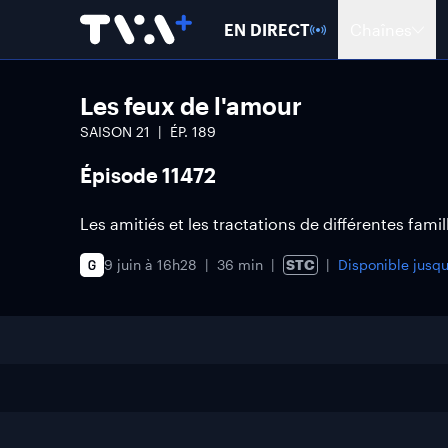
EN DIRECT
Chaînes
Les feux de l'amour
SAISON
21
ÉP.
189
Épisode 11472
Les amitiés et les tractations de différentes fami
9 juin à 16h28
36 min
STC
Disponible jusq