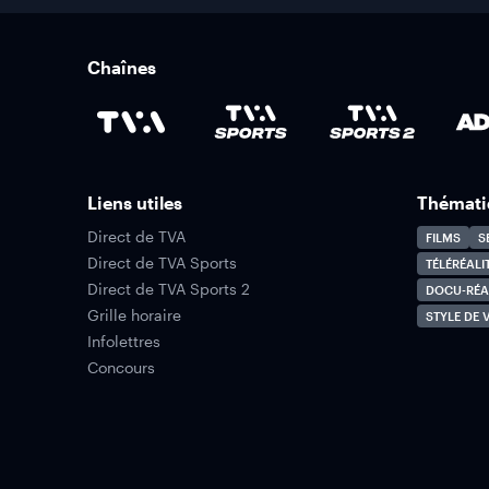
Chaînes
Liens utiles
Thémati
Direct de TVA
FILMS
S
Direct de TVA Sports
TÉLÉRÉALI
Direct de TVA Sports 2
DOCU-RÉA
Grille horaire
STYLE DE V
Infolettres
Concours