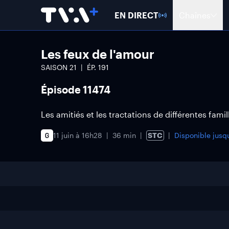
EN DIRECT
Chaînes
Les feux de l'amour
SAISON
21
ÉP.
191
Épisode 11474
Les amitiés et les tractations de différentes fami
11 juin à 16h28
36 min
STC
Disponible jusq