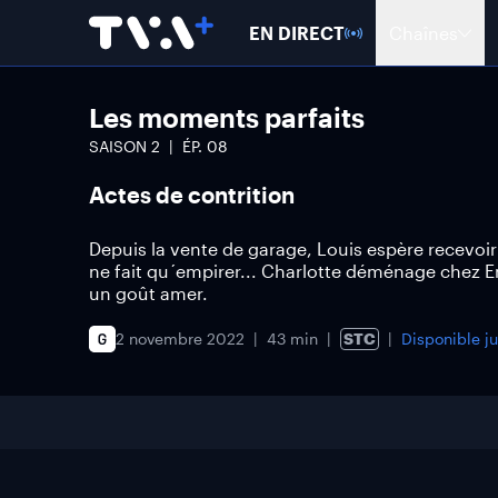
EN DIRECT
Chaînes
Les moments parfaits
SAISON
2
ÉP.
08
Actes de contrition
Depuis la vente de garage, Louis espère recevoir 
ne fait qu´empirer... Charlotte déménage chez E
un goût amer.
2 novembre 2022
43 min
STC
Disponible j